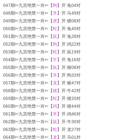
047期✄九宫绝禁一肖✄【
狗
】开:兔04对
048期✄九宫绝禁一肖✄【
羊
】开:马49对
049期✄九宫绝禁一肖✄【
虎
】开:猪08对
050期✄九宫绝禁一肖✄【
蛇
】开:兔40对
051期✄九宫绝禁一肖✄【
鼠
】开:兔28对
052期✄九宫绝禁一肖✄【
狗
】开:鸡22对
053期✄九宫绝禁一肖✄【
蛇
】开:鼠19对
054期✄九宫绝禁一肖✄【
牛
】开:兔16对
055期✄九宫绝禁一肖✄【
鼠
】开:猪08对
056期✄九宫绝禁一肖✄【
羊
】开:狗33对
057期✄九宫绝禁一肖✄【
龙
】开:猴47对
058期✄九宫绝禁一肖✄【
猪
】开:牛42对
059期✄九宫绝禁一肖✄【
蛇
】开:猪20对
060期✄九宫绝禁一肖✄【
鸡
】开:猪44对
061期✄九宫绝禁一肖✄【
羊
】开:鸡46对
062期✄九宫绝禁一肖✄【
鼠
】开:牛30对
063期✄九宫绝禁一肖✄【
蛇
】开:龙27对
064期✄九宫绝禁一肖✄【
龙
】开:马01对