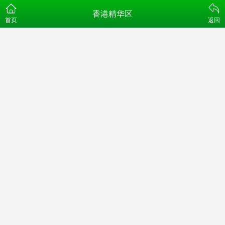
香港精华区
首页
返回